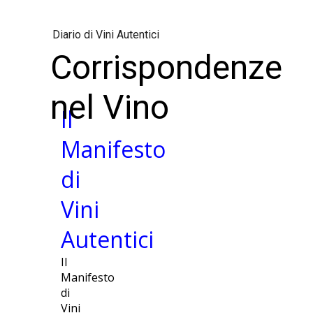
Diario di Vini Autentici
Corrispondenze
nel Vino
Il
Manifesto
di
Vini
Autentici
Il
Manifesto
di
Vini