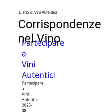
Diario di Vini Autentici
Corrispondenze
nel Vino
Partecipare
a
Vini
Autentici
Partecipare
a
Vini
Autentici
2025-
08-