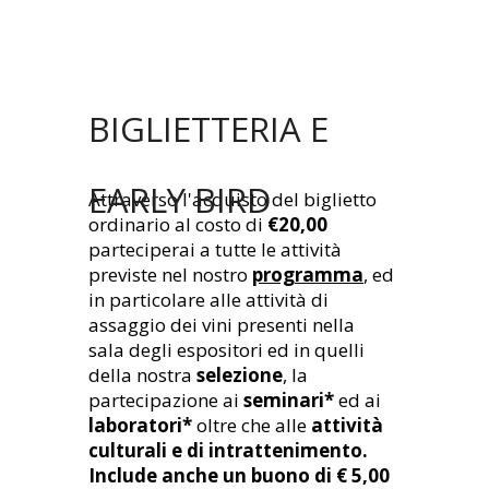
BIGLIETTERIA E
EARLY BIRD
Attraverso l'acquisto del biglietto
ordinario al costo di
€20,00
parteciperai a tutte le attività
previste nel nostro
programma
, ed
in particolare alle attività di
assaggio dei vini presenti nella
sala degli espositori ed in quelli
della nostra
selezione
, la
partecipazione ai
seminari*
ed ai
laboratori*
oltre che alle
attività
culturali e di intrattenimento.
Include anche un buono di € 5,00